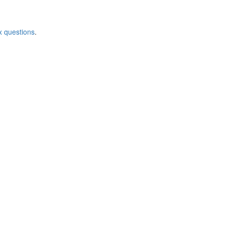
x questions
.