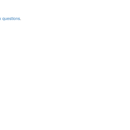
x questions
.