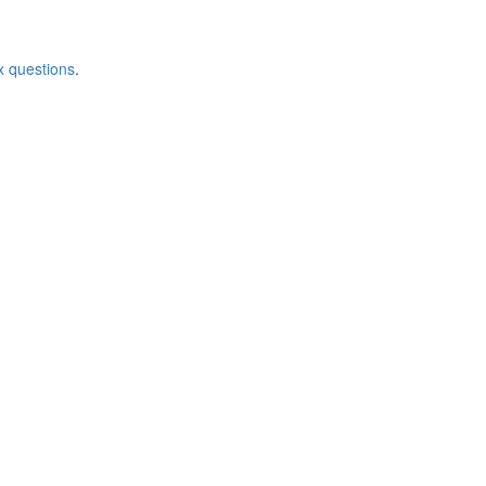
x questions
.