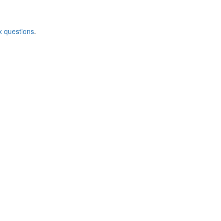
x questions
.