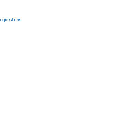
x questions
.