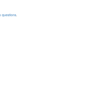
x questions
.