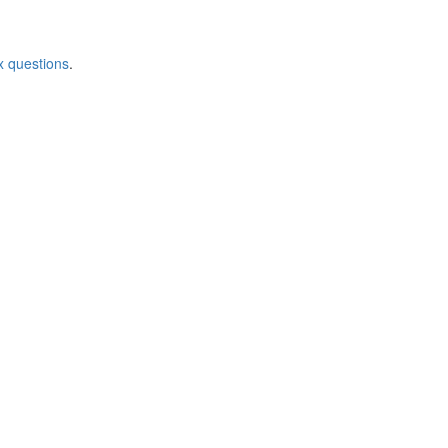
x questions
.